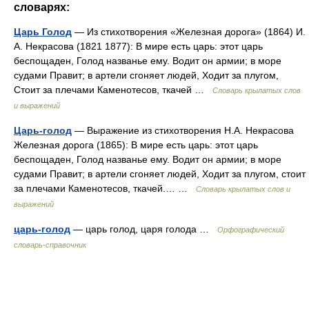
словарях:
Царь Голод
— Из стихотворения «Железная дорога» (1864) И.
А. Некрасова (1821 1877): В мире есть царь: этот царь
беспощаден, Голод названье ему. Водит он армии; в море
судами Правит; в артели сгоняет людей, Ходит за плугом,
Стоит за плечами Каменотесов, ткачей …
Словарь крылатых слов
и выражений
Царь-голод
— Выражение из стихотворения Н.А. Некрасова
Железная дорога (1865): В мире есть царь: этот царь
беспощаден, Голод названье ему. Водит он армии; в море
судами Правит; в артели сгоняет людей, Ходит за плугом, стоит
за плечами Каменотесов, ткачей.… …
Словарь крылатых слов и
выражений
царь-голод
— царь голод, царя голода …
Орфографический
словарь-справочник