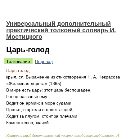
Универсальный дополнительный
практический толковый словарь И.
Мостицкого
Царь-голод
Толкование
Перевод
Царь-голод
крыл. сл.
Выражение из стихотворения Н. А. Некрасова
«Железная дорога» (1865):
В мире есть царь: этот царь беспощаден,
Голод названье ему.
Водит он армии; в море судами
Правит; в артели сгоняет людей,
Ходит за плугом, стоит за плечами
Каменотесов, ткачей.
Универсальный дополнительный практический толковый словарь
.
И.