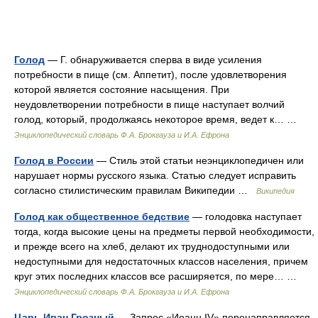
Голод
— Г. обнаруживается сперва в виде усиления
потребности в пище (см. Аппетит), после удовлетворения
которой является состояние насыщения. При
неудовлетворении потребности в пище наступает волчий
голод, который, продолжаясь некоторое время, ведет к… …
Энциклопедический словарь Ф.А. Брокгауза и И.А. Ефрона
Голод в России
— Стиль этой статьи неэнциклопедичен или
нарушает нормы русского языка. Статью следует исправить
согласно стилистическим правилам Википедии …
Википедия
Голод как общественное бедствие
— голодовка наступает
тогда, когда высокие цены на предметы первой необходимости,
и прежде всего на хлеб, делают их труднодоступными или
недоступными для недостаточных классов населения, причем
круг этих последних классов все расширяется, по мере… …
Энциклопедический словарь Ф.А. Брокгауза и И.А. Ефрона
Царь Иван Грозный
— Запрос «Иоанн IV» перенаправляется