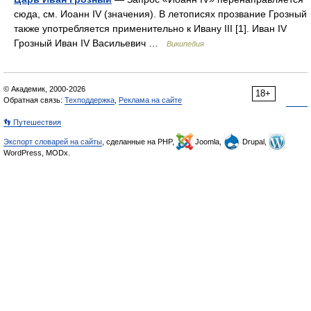
сюда, см. Иоанн IV (значения). В летописях прозвание Грозный
также употребляется применительно к Ивану III [1]. Иван IV
Грозный Иван IV Васильевич …
Википедия
© Академик, 2000-2026
18+
Обратная связь:
Техподдержка
,
Реклама на сайте
👣 Путешествия
Экспорт словарей на сайты
, сделанные на PHP,
Joomla,
Drupal,
WordPress, MODx.