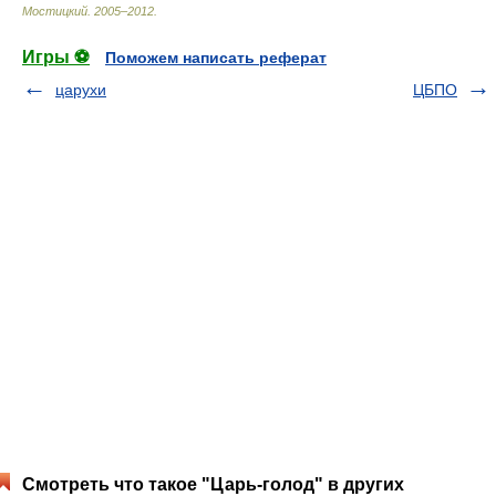
Мостицкий
.
2005–2012
.
Игры ⚽
Поможем написать реферат
царухи
ЦБПО
Смотреть что такое "Царь-голод" в других